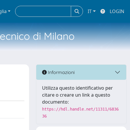
glia
IT
LOGIN
tecnico di Milano
Informazioni
Utilizza questo identificativo per
citare o creare un link a questo
documento:
https://hdl.handle.net/11311/6836
36