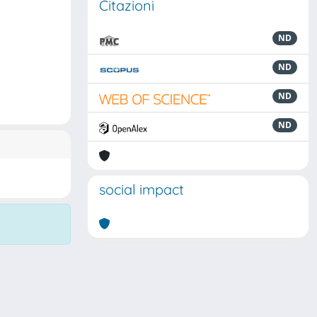
Citazioni
ND
ND
ND
ND
social impact