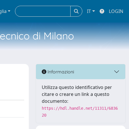
glia
IT
LOGIN
tecnico di Milano
Informazioni
Utilizza questo identificativo per
citare o creare un link a questo
documento:
https://hdl.handle.net/11311/6836
20