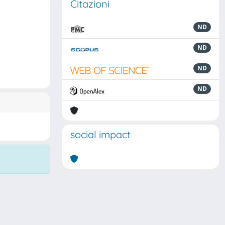
Citazioni
ND
ND
ND
ND
social impact