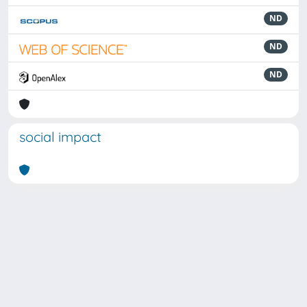
ND
ND
ND
social impact