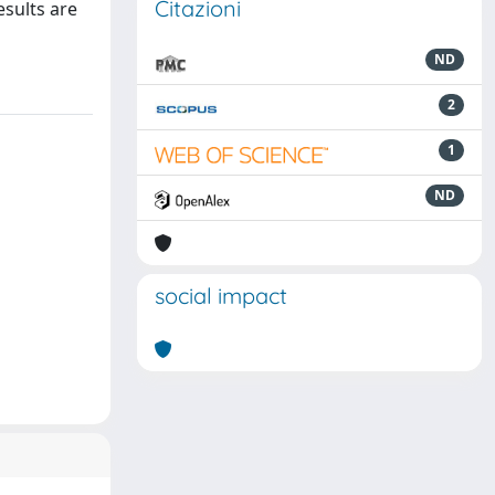
Citazioni
esults are
ND
2
1
ND
social impact