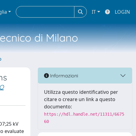
glia
IT
LOGIN
tecnico di Milano
o
ms
Informazioni
DO
Utilizza questo identificativo per
citare o creare un link a questo
documento:
https://hdl.handle.net/11311/6675
60
D7;25 kV
o evaluate