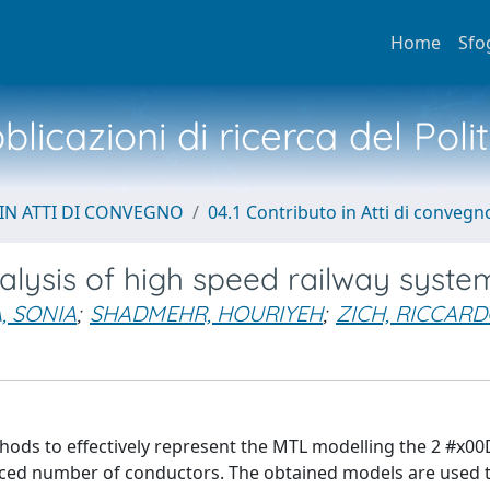
Home
Sfo
licazioni di ricerca del Poli
IN ATTI DI CONVEGNO
04.1 Contributo in Atti di convegn
lysis of high speed railway syste
, SONIA
;
SHADMEHR, HOURIYEH
;
ZICH, RICCAR
thods to effectively represent the MTL modelling the 2 #x00
uced number of conductors. The obtained models are used t