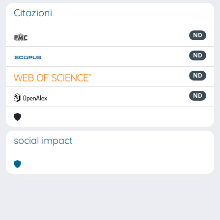
Citazioni
ND
ND
ND
ND
social impact