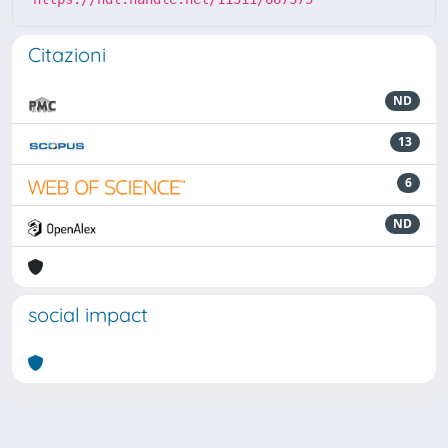
Citazioni
ND
13
6
ND
social impact