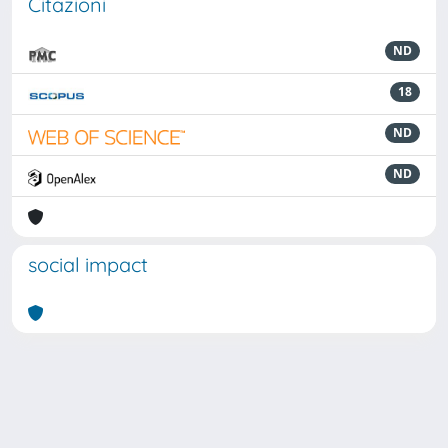
Citazioni
ND
18
ND
ND
social impact