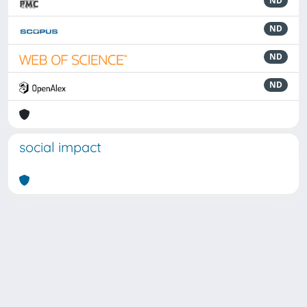
ND
ND
ND
ND
social impact