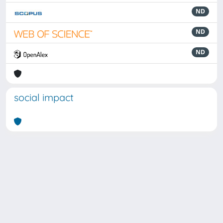
ND
ND
ND
social impact
Powered by
IRIS
-
about IRIS
-