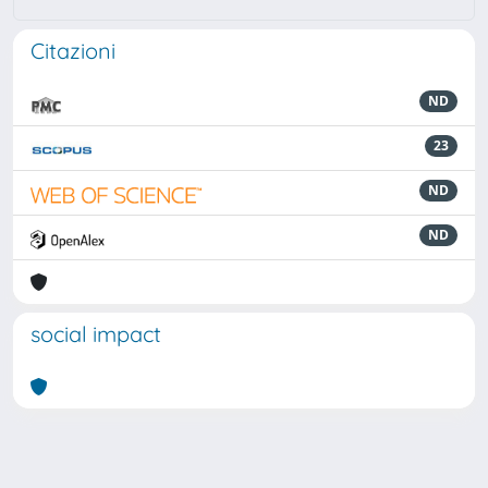
Citazioni
ND
23
ND
ND
social impact