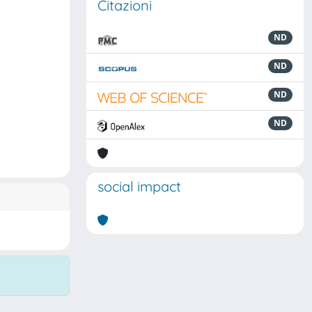
Citazioni
ND
ND
ND
ND
social impact