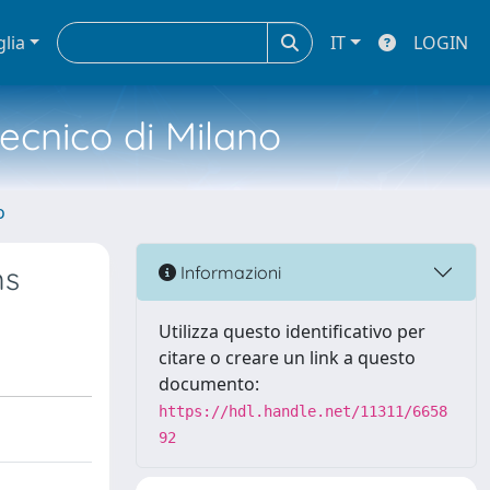
glia
IT
LOGIN
tecnico di Milano
o
ms
Informazioni
Utilizza questo identificativo per
citare o creare un link a questo
documento:
https://hdl.handle.net/11311/6658
92