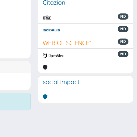
Citazioni
ND
ND
ND
ND
social impact