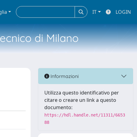
glia
IT
LOGIN
tecnico di Milano
Informazioni
Utilizza questo identificativo per
citare o creare un link a questo
documento:
https://hdl.handle.net/11311/6653
88