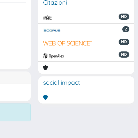
Citazioni
ND
2
ND
ND
social impact