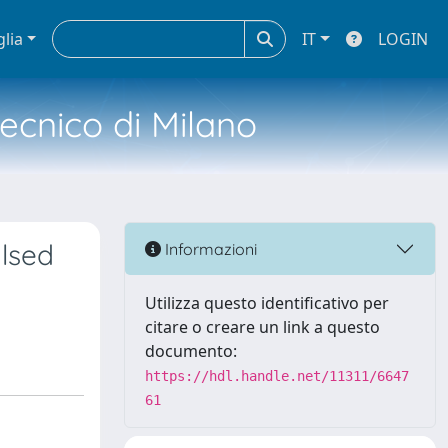
glia
IT
LOGIN
tecnico di Milano
lsed
Informazioni
Utilizza questo identificativo per
citare o creare un link a questo
documento:
https://hdl.handle.net/11311/6647
61