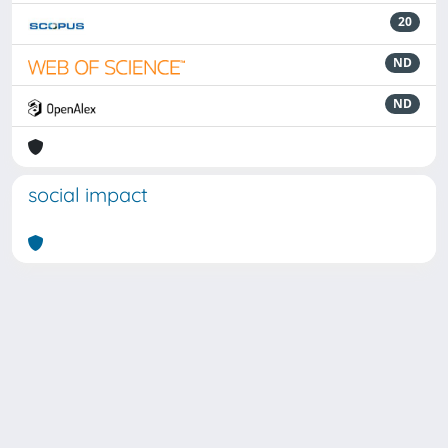
20
ND
ND
social impact
Powered by
IRIS
-
about IRIS
-