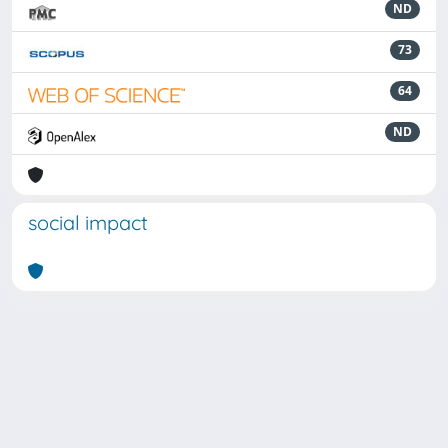
ND
73
64
ND
social impact