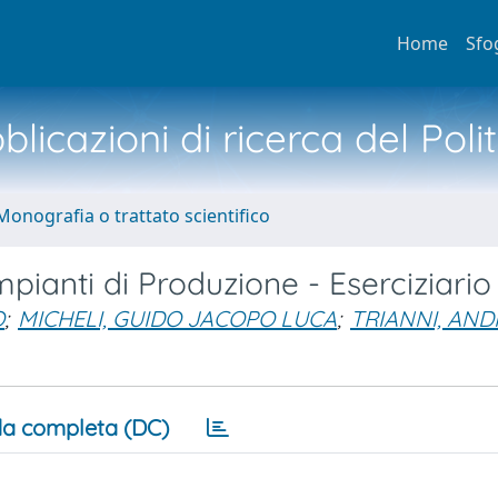
Home
Sfo
licazioni di ricerca del Poli
Monografia o trattato scientifico
pianti di Produzione - Eserciziario
O
;
MICHELI, GUIDO JACOPO LUCA
;
TRIANNI, AND
a completa (DC)