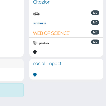
Citazioni
ND
ND
ND
ND
social impact