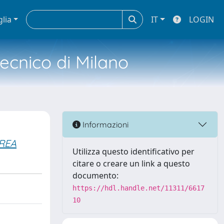
glia
IT
LOGIN
tecnico di Milano
Informazioni
REA
Utilizza questo identificativo per
citare o creare un link a questo
documento:
https://hdl.handle.net/11311/6617
10