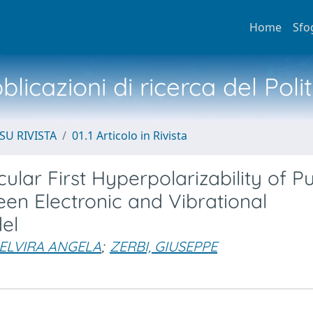
Home
Sfo
licazioni di ricerca del Poli
SU RIVISTA
01.1 Articolo in Rivista
lar First Hyperpolarizability of P
een Electronic and Vibrational
el
 ELVIRA ANGELA
;
ZERBI, GIUSEPPE