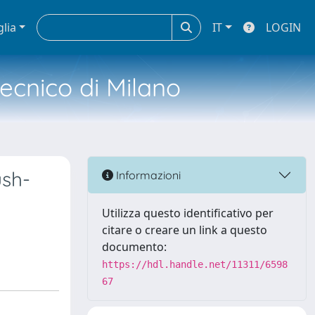
glia
IT
LOGIN
tecnico di Milano
ush-
Informazioni
Utilizza questo identificativo per
citare o creare un link a questo
documento:
https://hdl.handle.net/11311/6598
67