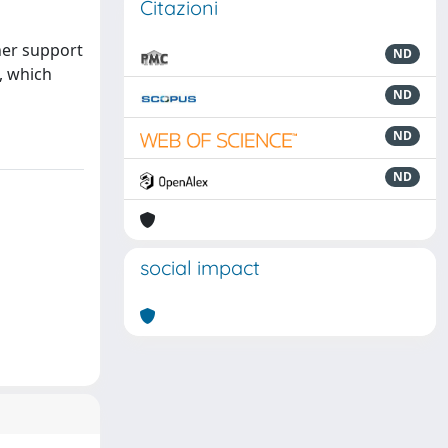
Citazioni
ther support
ND
], which
ND
ND
ND
social impact