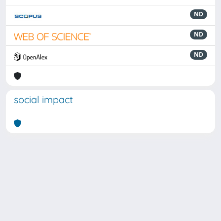
ND
ND
ND
social impact