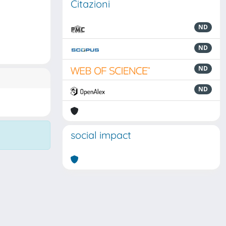
Citazioni
ND
ND
ND
ND
social impact