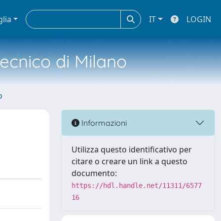
glia
IT
LOGIN
tecnico di Milano
o
Informazioni
Utilizza questo identificativo per
citare o creare un link a questo
documento:
https://hdl.handle.net/11311/6577
16