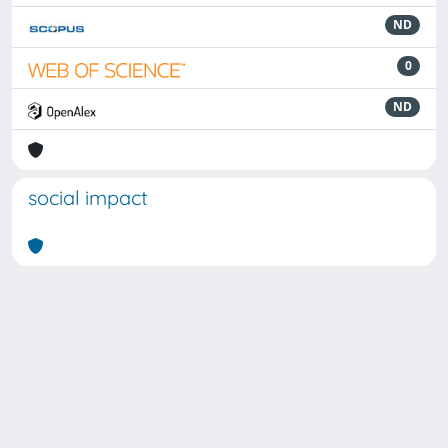
ND
0
ND
social impact
Powered by
IRIS
-
about IRIS
-