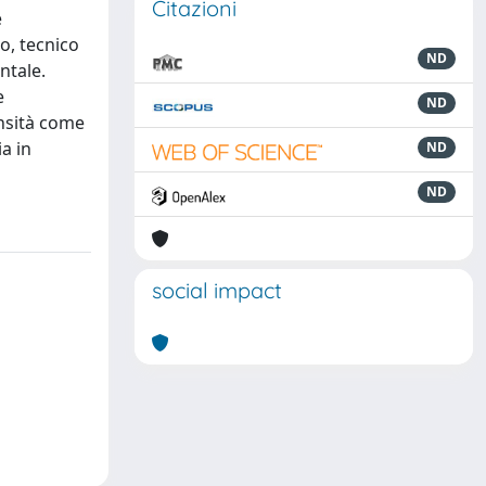
Citazioni
e
o, tecnico
ND
ntale.
e
ND
ensità come
a in
ND
ND
social impact