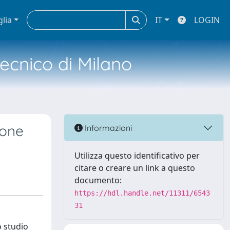
glia
IT
LOGIN
tecnico di Milano
ione
Informazioni
Utilizza questo identificativo per
citare o creare un link a questo
documento:
https://hdl.handle.net/11311/6543
31
o studio