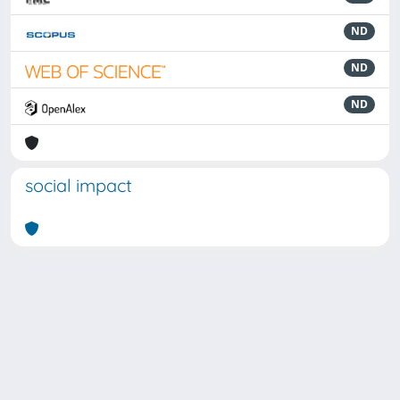
ND
ND
ND
social impact