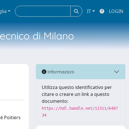
glia
IT
LOGIN
tecnico di Milano
Informazioni
Utilizza questo identificativo per
citare o creare un link a questo
documento:
https://hdl.handle.net/11311/6407
34
é Poitiers