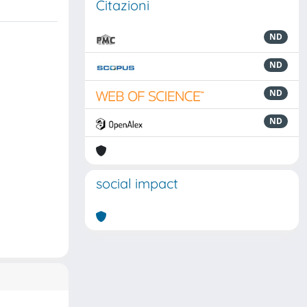
Citazioni
ND
ND
ND
ND
social impact