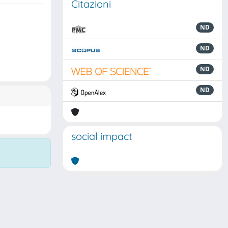
Citazioni
ND
ND
ND
ND
social impact