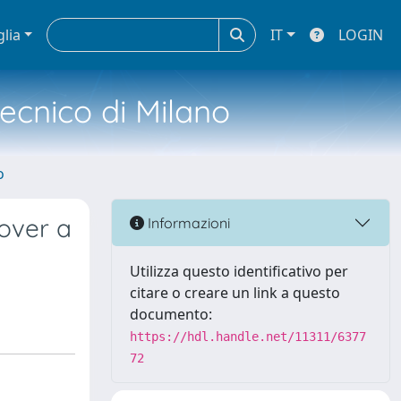
glia
IT
LOGIN
tecnico di Milano
o
over a
Informazioni
Utilizza questo identificativo per
citare o creare un link a questo
documento:
https://hdl.handle.net/11311/6377
72