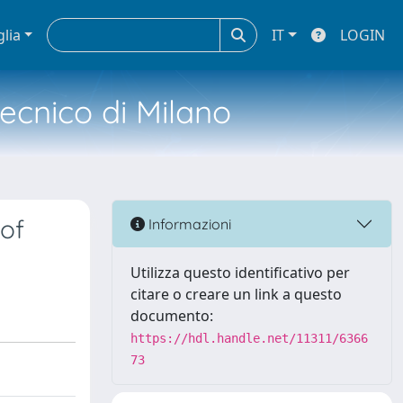
glia
IT
LOGIN
tecnico di Milano
of
Informazioni
Utilizza questo identificativo per
citare o creare un link a questo
documento:
https://hdl.handle.net/11311/6366
73