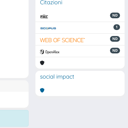
Citazioni
ND
1
ND
ND
social impact