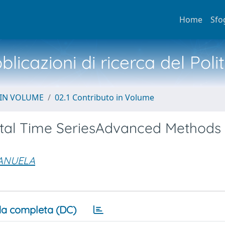
Home
Sfo
licazioni di ricerca del Poli
 IN VOLUME
02.1 Contributo in Volume
ntal Time SeriesAdvanced Methods 
MANUELA
a completa (DC)