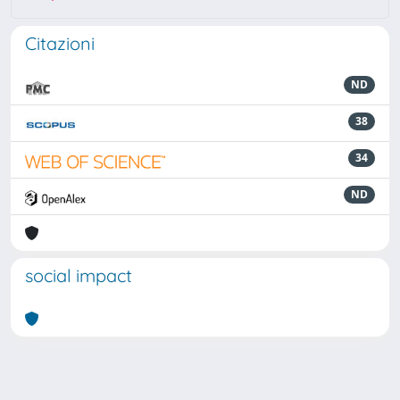
Citazioni
ND
38
34
ND
social impact