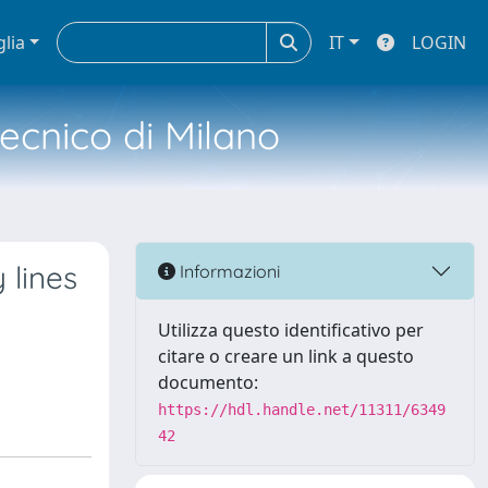
glia
IT
LOGIN
tecnico di Milano
 lines
Informazioni
Utilizza questo identificativo per
citare o creare un link a questo
documento:
https://hdl.handle.net/11311/6349
42