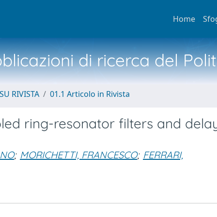
Home
Sfo
licazioni di ricerca del Poli
SU RIVISTA
01.1 Articolo in Rivista
d ring-resonator filters and delay
ANO
;
MORICHETTI, FRANCESCO
;
FERRARI,