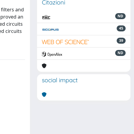
Citazioni
filters and
s proved an
ND
ed circuits
45
d circuits
39
ND
social impact