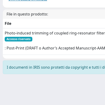
File in questo prodotto:
File
Photo-induced trimming of coupled ring-resonator filter
Accesso riservato
: Post-Print (DRAFT o Author’s Accepted Manuscript-AAM
I documenti in IRIS sono protetti da copyright e tutti i di
Powered by
IRIS
-
about IRIS
-
Utilizzo dei cookie