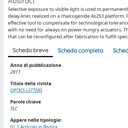
Abstract
Selective exposure to visible light is used to permanen
delay-lines realized on a chalcogenide As2S3 platform. 
effective tool to compensate for technological toleranc
with no need for always-on power-hungry actuators. Th
that can be reconfigured after fabrication to fulfill speci
Scheda breve
Scheda completa
Sched
Anno di pubblicazione
2011
Titolo della rivista
OPTICS LETTERS
Parole chiave
TLC
Appare nelle tipologie:
01.1 Articolo in Rivista