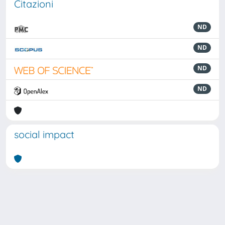
Citazioni
ND
ND
ND
ND
social impact