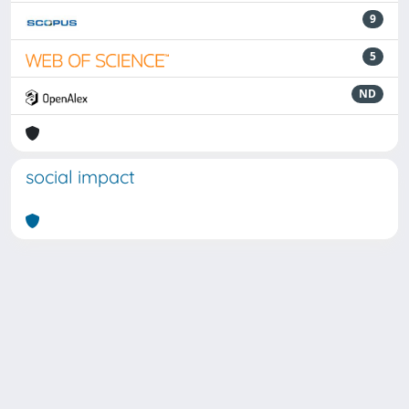
9
5
ND
social impact
Powered by
IRIS
-
about IRIS
-