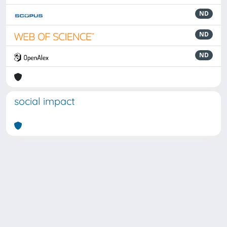
ND
ND
ND
social impact