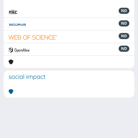
ND
ND
ND
ND
social impact