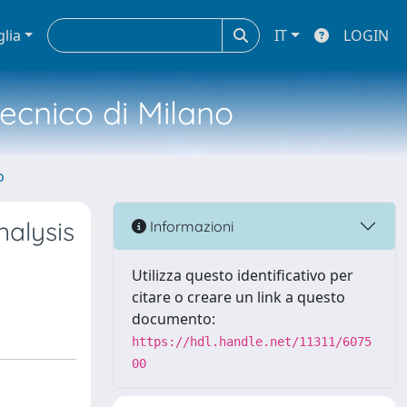
glia
IT
LOGIN
tecnico di Milano
o
nalysis
Informazioni
Utilizza questo identificativo per
citare o creare un link a questo
documento:
https://hdl.handle.net/11311/6075
00