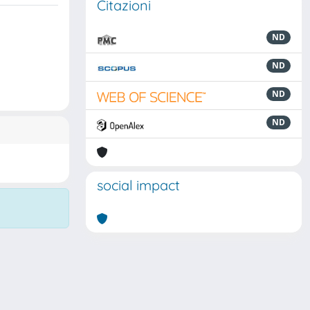
Citazioni
ND
ND
ND
ND
social impact