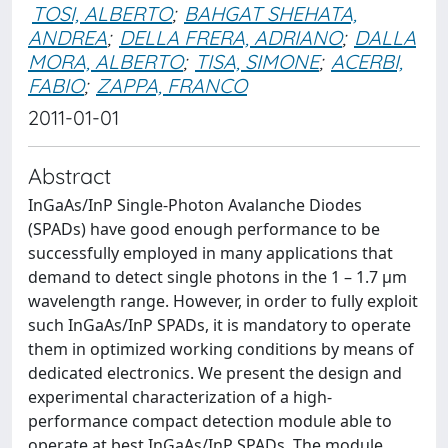
TOSI, ALBERTO
;
BAHGAT SHEHATA,
ANDREA
;
DELLA FRERA, ADRIANO
;
DALLA
MORA, ALBERTO
;
TISA, SIMONE
;
ACERBI,
FABIO
;
ZAPPA, FRANCO
2011-01-01
Abstract
InGaAs/InP Single-Photon Avalanche Diodes
(SPADs) have good enough performance to be
successfully employed in many applications that
demand to detect single photons in the 1 – 1.7 μm
wavelength range. However, in order to fully exploit
such InGaAs/InP SPADs, it is mandatory to operate
them in optimized working conditions by means of
dedicated electronics. We present the design and
experimental characterization of a high-
performance compact detection module able to
operate at best InGaAs/InP SPADs. The module