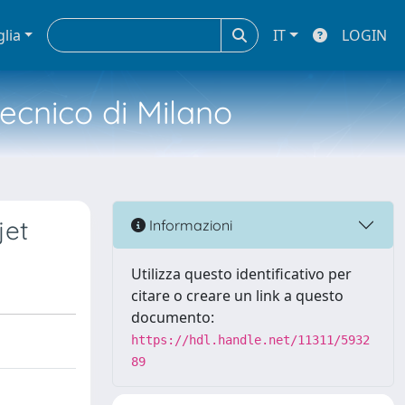
glia
IT
LOGIN
tecnico di Milano
jet
Informazioni
Utilizza questo identificativo per
citare o creare un link a questo
documento:
https://hdl.handle.net/11311/5932
89