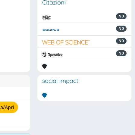
Citazioni
ND
ND
ND
ND
social impact
a/Apri