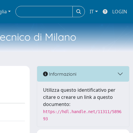
glia
IT
LOGIN
tecnico di Milano
Informazioni
Utilizza questo identificativo per
citare o creare un link a questo
documento:
https://hdl.handle.net/11311/5896
93