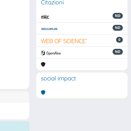
Citazioni
ND
ND
0
ND
social impact