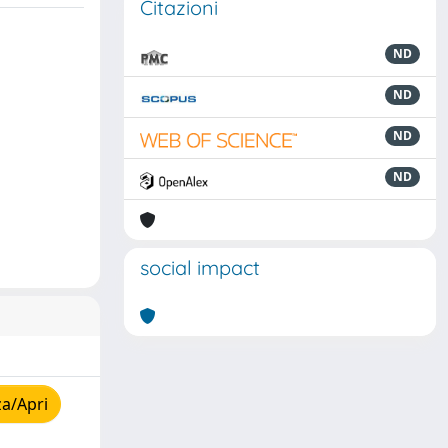
Citazioni
ND
ND
ND
ND
social impact
za/Apri