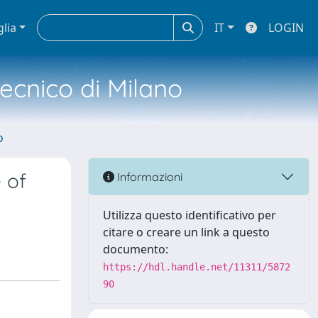
glia
IT
LOGIN
tecnico di Milano
o
 of
Informazioni
Utilizza questo identificativo per
citare o creare un link a questo
documento:
https://hdl.handle.net/11311/5872
90