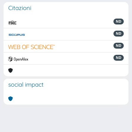
Citazioni
ND
ND
ND
ND
social impact