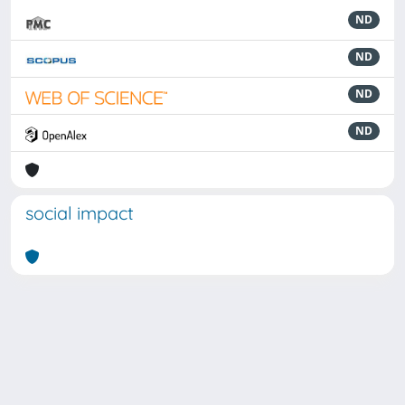
ND
ND
ND
ND
social impact