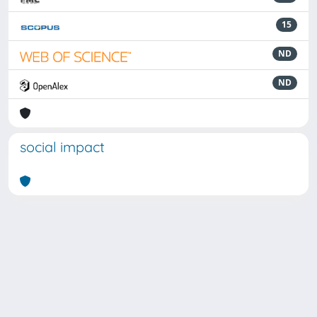
15
ND
ND
social impact