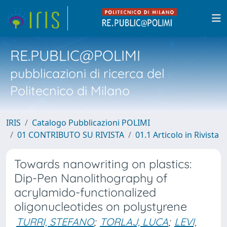
RE.PUBLIC@POLIMI
pubblicazioni di ricerca del
Politecnico di Milano
IRIS
Catalogo Pubblicazioni POLIMI
01 CONTRIBUTO SU RIVISTA
01.1 Articolo in Rivista
Towards nanowriting on plastics:
Dip-Pen Nanolithography of
acrylamido-functionalized
oligonucleotides on polystyrene
TURRI, STEFANO
;
TORLAJ, LUCA
;
LEVI,