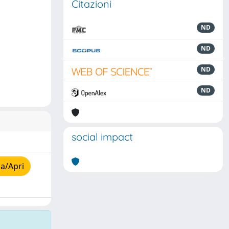
Citazioni
ND
ND
ND
ND
social impact
a/Apri