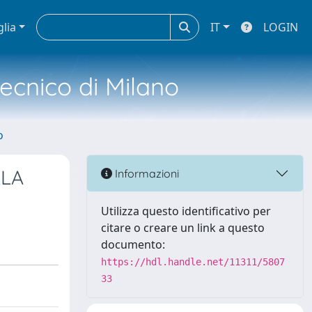
glia
IT
LOGIN
tecnico di Milano
o
LLA
Informazioni
Utilizza questo identificativo per
citare o creare un link a questo
documento:
https://hdl.handle.net/11311/5807
33