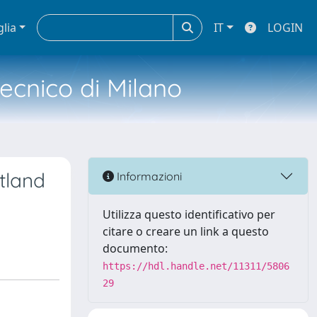
glia
IT
LOGIN
tecnico di Milano
tland
Informazioni
Utilizza questo identificativo per
citare o creare un link a questo
documento:
https://hdl.handle.net/11311/5806
29