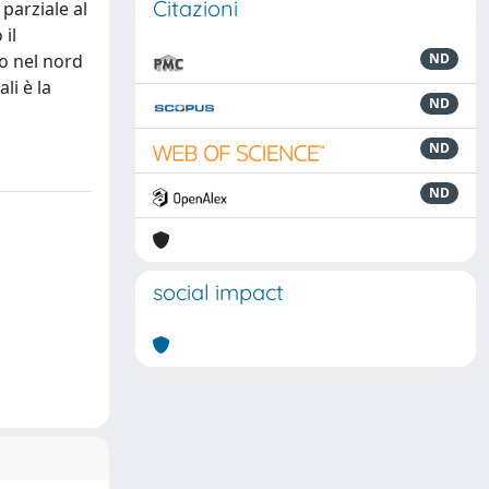
Citazioni
 parziale al
 il
to nel nord
ND
li è la
ND
ND
ND
social impact