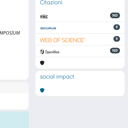
Citazioni
ND
9
SYMPOSIUM
9
ND
social impact