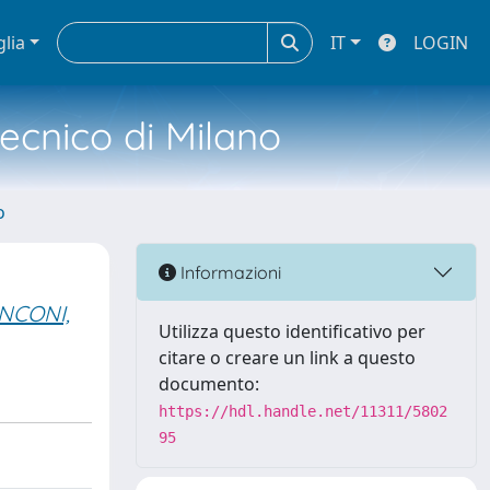
glia
IT
LOGIN
tecnico di Milano
o
Informazioni
NCONI,
Utilizza questo identificativo per
citare o creare un link a questo
documento:
https://hdl.handle.net/11311/5802
95