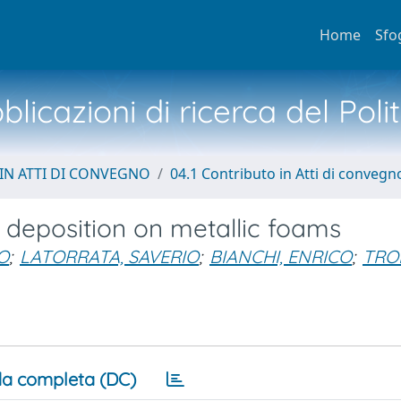
Home
Sfo
licazioni di ricerca del Poli
IN ATTI DI CONVEGNO
04.1 Contributo in Atti di convegn
deposition on metallic foams
O
;
LATORRATA, SAVERIO
;
BIANCHI, ENRICO
;
TRO
a completa (DC)