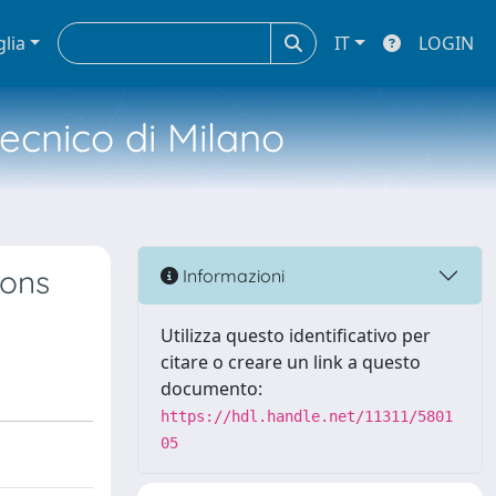
glia
IT
LOGIN
tecnico di Milano
ions
Informazioni
Utilizza questo identificativo per
citare o creare un link a questo
documento:
https://hdl.handle.net/11311/5801
05