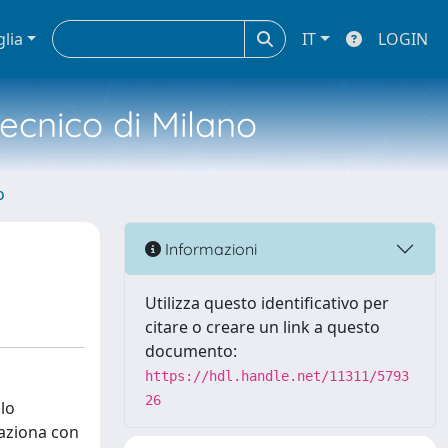
glia
IT
LOGIN
tecnico di Milano
o
Informazioni
Utilizza questo identificativo per
citare o creare un link a questo
documento:
https://hdl.handle.net/11311/5793
26
olo
laziona con