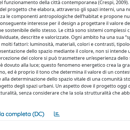
del funzionamento della città contemporanea (Crespi, 2009).
 del progetto che elabora, attraverso gli spazi interni, una 
orizza le componenti antropologiche dell’habitat e propone 
l conseguente interesse per il design a progettare il valore d
 sostenibile dello stesso. Le città sono sistemi complessi 
viduate, descritte e valorizzate. Ogni ambito ha una sua “sp
lti fattori: luminosità, materiali, colori e contrasti, tipolo
resentazione dello spazio mediante il colore, non si intende 
ercezione del colore si può trasmettere un’esperienza dello
ri è dovuto alla luce; questo fenomeno energetico crea la gr
ono, ed è proprio il tono che determina il valore di un contes
e alla determinazione dello spazio vitale di una comunità sto
getto degli spazi urbani. Un aspetto dove il progetto oggi 
rutturalità, senza considerare che la sola strutturalità che ab
a completa (DC)