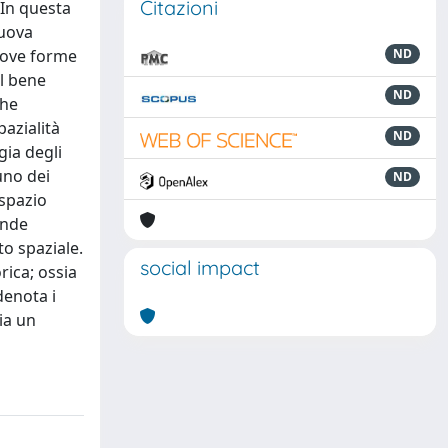
Citazioni
 In questa
nuova
nuove forme
ND
el bene
ND
che
azialità
ND
gia degli
uno dei
ND
 spazio
ande
to spaziale.
social impact
rica; ossia
denota i
bia un