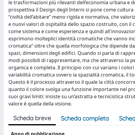
le trasformazioni più rilevanti dell’economia urbana e 
prospettiva il Design degli Interni si pone come cultura
“civiltà dell’abitare” meno rigida e normativa, che val
e nuovi valori di ospitalità dello spazio costruito, con i
come sistema e come esperienza e quindi all'innovazione
esprimono molteplici identità cromatiche che vanno indi
cromatica” oltre che quella morfologica che dipende da mo
spazi, dimensioni degli edifici. Quando si parla di rapp
modi possibili di rappresentare, ma che attraverso la p
organica e completa. Il principio con cui variano i colo
variabilità cromatica ovvero la spazialità cromatica, il t
Questo è il processo attraverso il quale la città concorr
quanto il colore svolga una funzione importante nel pro
suoi gravi limiti: insiste su un’astratta e tecnicistica st
valore è quella della visione.
Scheda breve
Scheda completa
Sched
Anno di pubblicazione