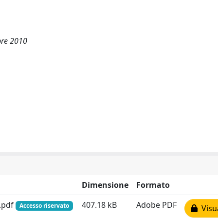
obre 2010
Dimensione
Formato
.pdf
407.18 kB
Adobe PDF
Accesso riservato
Visua