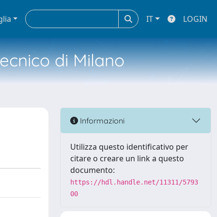
glia
IT
LOGIN
tecnico di Milano
Informazioni
Utilizza questo identificativo per
citare o creare un link a questo
documento:
https://hdl.handle.net/11311/5793
00