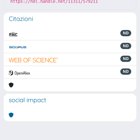
https://hdl.handle.net/11311/579211
Citazioni
ND
ND
ND
ND
social impact