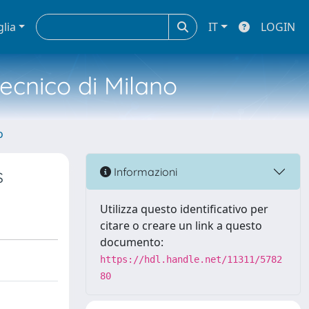
glia
IT
LOGIN
tecnico di Milano
o
s
Informazioni
Utilizza questo identificativo per
citare o creare un link a questo
documento:
https://hdl.handle.net/11311/5782
80