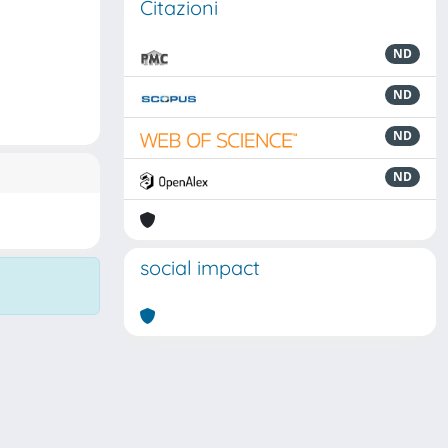
Citazioni
ND
ND
ND
ND
social impact