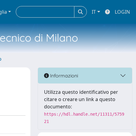
glia
IT
LOGIN
tecnico di Milano
o
Informazioni
Utilizza questo identificativo per
citare o creare un link a questo
documento:
https://hdl.handle.net/11311/5759
21