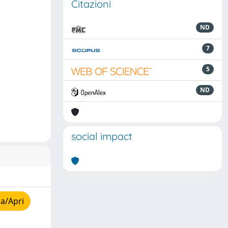
Citazioni
ND
7
5
ND
social impact
a/Apri