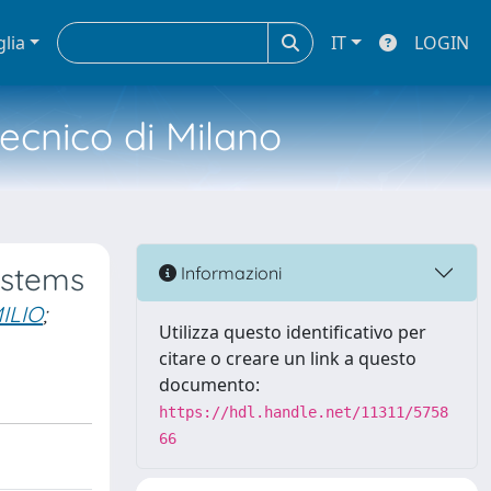
glia
IT
LOGIN
tecnico di Milano
systems
Informazioni
ILIO
;
Utilizza questo identificativo per
citare o creare un link a questo
documento:
https://hdl.handle.net/11311/5758
66